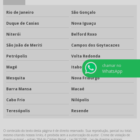
Rio de Janeiro
São Gonçalo
Duque de Caxias
Nova Iguaçu
Niterói
Belford Roxo
São João de Meriti
Campos dos Goytacazes
Petrópolis
Volta Redonda
chamar no
Magé
Itaboraí
WhatsApp
Mesquita
Nova Friburgo
Barra Mansa
Macaé
Cabo Frio
Nilópolis
Teresópolis
Resende
O conteúdo do texto desta página é de direito reservado. Sua reprodução, parcial ou total,
mesmo citando nossos links, é proibida sem a autorização do autor. Crime de violação de
direito autoral – artigo 184 do Código Penal –
Lei 9610/98 - Lei de direitos autorais
.