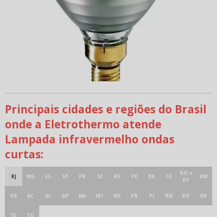
Principais cidades e regiões do Brasil
onde a Eletrothermo atende
Lampada infravermelho ondas
curtas:
GO e
RJ
MG
ES
SP
PR
SC
RS
PE
BA
CE
AM
DF
PA
AC
AL
AP
MA
MT
MS
PB
PI
RN
RO
RR
SE
TO