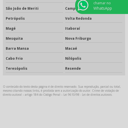
chamar no
WhatsApp
São João de Meriti
Campos dos Goytacazes
Petrópolis
Volta Redonda
Magé
Itaboraí
Mesquita
Nova Friburgo
Barra Mansa
Macaé
Cabo Frio
Nilópolis
Teresópolis
Resende
O conteúdo do texto desta página é de direito reservado. Sua reprodução, parcial ou total,
mesmo citando nossos links, é proibida sem a autorização do autor. Crime de violação de
direito autoral – artigo 184 do Código Penal –
Lei 9610/98 - Lei de direitos autorais
.