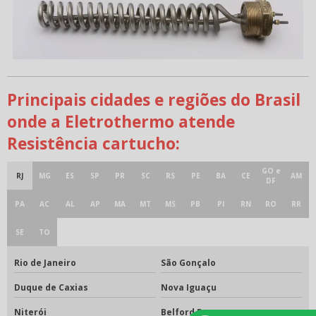
Principais cidades e regiões do Brasil
onde a Eletrothermo atende
Resistência cartucho:
GO e
RJ
MG
ES
SP
PR
SC
RS
PE
BA
CE
AM
DF
PA
AC
AL
AP
MA
MT
MS
PB
PI
RN
RO
RR
SE
TO
Rio de Janeiro
São Gonçalo
Duque de Caxias
Nova Iguaçu
Niterói
Belford Roxo