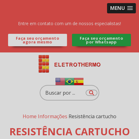
MENU
Entre em contato com um de nossos especialistas!
Faça seu orçamento
Faça seu orçamento
agora mesmo
por Whatsapp
Home
Informações
Resistência cartucho
RESISTÊNCIA CARTUCHO