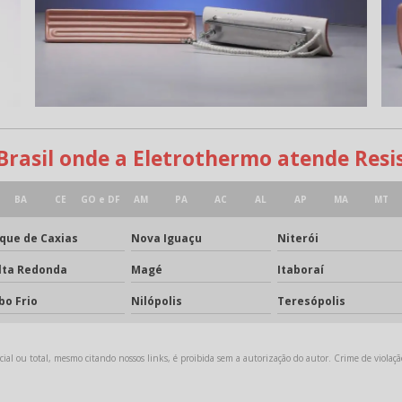
 Brasil onde a Eletrothermo atende Resi
BA
CE
GO e DF
AM
PA
AC
AL
AP
MA
MT
que de Caxias
Nova Iguaçu
Niterói
lta Redonda
Magé
Itaboraí
bo Frio
Nilópolis
Teresópolis
ial ou total, mesmo citando nossos links, é proibida sem a autorização do autor. Crime de violaçã