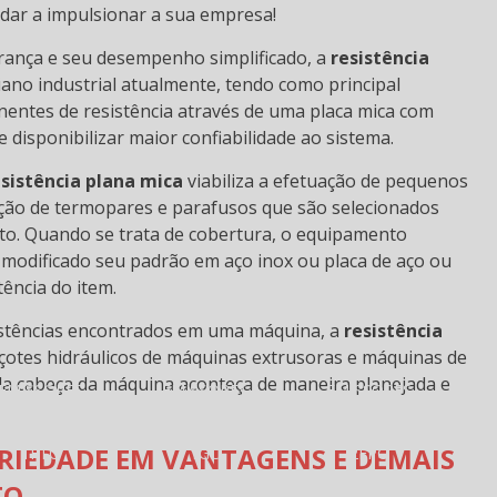
ar a impulsionar a sua empresa!
ança e seu desempenho simplificado, a
resistência
S
no industrial atualmente, tendo como principal
nentes de resistência através de uma placa mica com
e disponibilizar maior confiabilidade ao sistema.
esistência plana mica
viabiliza a efetuação de pequenos
cação de termopares e parafusos que são selecionados
eto. Quando se trata de cobertura, o equipamento
r modificado seu padrão em aço inox ou placa de aço ou
tência do item.
sistências encontrados em uma máquina, a
resistência
çotes hidráulicos de máquinas extrusoras e máquinas de
da cabeça da máquina aconteça de maneira planejada e
EMISSORES
EMISSORES
EMISSORES
FRAVERMELHO
INFRAVERMELHO
INFRAVERMELHO
IN
M CERÂMICA
EM CERÂMICA
EM CERÂMICA
E
ARIEDADE EM VANTAGENS E DEMAIS
1FTC
1GC
2FPC
TO