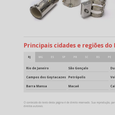
Principais cidades e regiões do
RJ
MG
ES
SP
PR
SC
RS
PE
Rio de Janeiro
São Gonçalo
Du
Campos dos Goytacazes
Petrópolis
Vo
Barra Mansa
Macaé
Ca
O conteúdo do texto desta página é de direito reservado. Sua reprodução, parc
direitos autorais
.