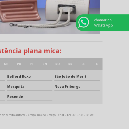
chamar no
WhatsApp
stência plana mica:
MS
PB
PI
RN
RO
RR
SE
TO
Belford Roxo
São João de Meriti
Mesquita
Nova Friburgo
Resende
o de direito autoral – artigo 184 do Código Penal –
Lei 9610/98 - Lei de