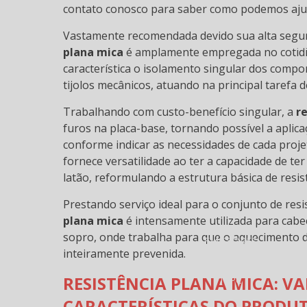
contato conosco para saber como podemos ajud
Vastamente recomendada devido sua alta segur
RESISTÊNCIAS CÔNCAVA
plana mica
é amplamente empregada no cotidia
característica o isolamento singular dos compo
tijolos mecânicos, atuando na principal tarefa d
Trabalhando com custo-benefício singular, a
r
furos na placa-base, tornando possível a apli
conforme indicar as necessidades de cada proj
fornece versatilidade ao ter a capacidade de te
latão, reformulando a estrutura básica de resis
Prestando serviço ideal para o conjunto de re
plana mica
é intensamente utilizada para cabe
sopro, onde trabalha para que o aquecimento 
EMISSORES
inteiramente prevenida.
INFRAVERMELHO
IN
EM CERÂMICA
E
RESISTÊNCIA PLANA MICA: V
1FPC
CARACTERÍSTICAS DO PRODU