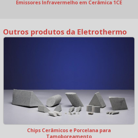
Emissores Infravermelho em Cerâmica 1CE
Outros produtos da Eletrothermo
Chips Cerâmicos e Porcelana para
Tamoboreamento