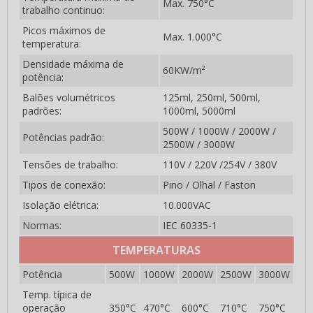
Max. 750°C
Emissores Infravermelho em Cerâmica 2FTRI
trabalho continuo:
Picos máximos de
Emissores Infravermelho em Cerâmica 2GRI
Max. 1.000°C
temperatura:
Resistências Côncavas
Densidade máxima de
60KW/m²
potência:
Emissores Infravermelho em Cerâmica 1FPC
Balões volumétricos
125ml, 250ml, 500ml,
padrões:
1000ml, 5000ml
Emissores Infravermelho em Cerâmica 1FTC
500W / 1000W / 2000W /
Potências padrão:
Emissores Infravermelho em Cerâmica 1GC
2500W / 3000W
Tensões de trabalho:
110V / 220V /254V / 380V
Emissores Infravermelho em Cerâmica 2FPC
Tipos de conexão:
Pino / Olhal / Faston
Emissores Infravermelho em Cerâmica 2FTC
Isolação elétrica:
10.000VAC
Emissores Infravermelho em Cerâmica 2GC
Normas:
IEC 60335-1
Emissores Infravermelho em Cerâmica 3GC
TEMPERATURAS
Resistencias Especiais
Potência
500W
1000W
2000W
2500W
3000W
Temp. típica de
Emissores Infravermelho em Cerâmica 165x165mm
operação
350°C
470°C
600°C
710°C
750°C