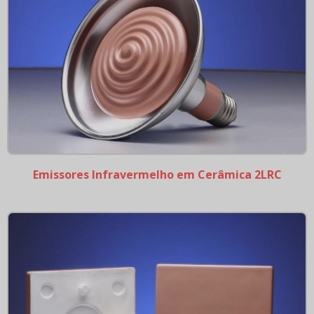
Emissores Infravermelho em Quartzo 2FPRZ Ondas
Médias
Emissores Infravermelho em Quartzo 2FTRZ Ondas
Médias
Emissores Infravermelho em Quartzo Ondas Médias
Emissores Infravermelho em Quartzp 1FPRZ Ondas
Medias
Resistências tubulares
Emissores Infravermelho em Cerâmica 2LRC
Elementos de Aquecimento Tubular
Resistência tubular aletada
Resistência tubular flangeada
Resistência tubular sobre borda
Resistências Cartucho