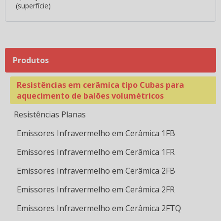
(superfície)
Emissores Infravermelho em Cerâmica 1CE
Emissores Infravermelho em Cerâmica 200x300mm
Emissores Infravermelho em Cerâmica 2CE
Produtos
Emissores Infravermelho em Cerâmica 2LRC
Resistências em cerâmica tipo Cubas para
aquecimento de balões volumétricos
Resistências Planas
Emissores Infravermelho em Cerâmica 1FB
Emissores Infravermelho em Cerâmica 1FR
Emissores Infravermelho em Cerâmica 2FB
Emissores Infravermelho em Cerâmica 2FR
Emissores Infravermelho em Cerâmica 2FTQ