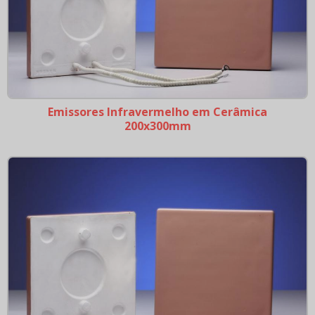
Capa térmica de aquecimento por radiação
infravermelho
Capas de isolamento térmico para extrusoras
Estufas e Fornos
Isoladores e Suporte em cerâmica
Emissores Infravermelho em Cerâmica
Resistências Flexíveis
200x300mm
Resistências Microtubular
Termopares
Tubo de Quartzo