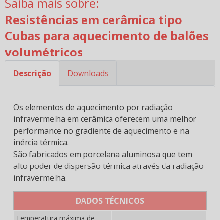
Saiba mais sobre:
Chips Cerâmicos e Porcelana para Tamoboreamento
Resistências em cerâmica tipo
Colas e adesivos cerâmicos
Cubas para aquecimento de balões
Colas e Adesivos Cerâmicos Especiais
volumétricos
Lâmpadas infravermelho
Descrição
Downloads
Emissores Infravermelho em Quartzo Ondas Curtas
Resistências coleira
Os elementos de aquecimento por radiação
Resistências Coleira em cerâmica
infravermelha em cerâmica oferecem uma melhor
performance no gradiente de aquecimento e na
Resistências Coleira em mica
inércia térmica.
Resistências infravermelho em cerâmica
São fabricados em porcelana aluminosa que tem
alto poder de dispersão térmica através da radiação
Resistências com Isolamento Térmico Embutido
infravermelha.
Emissores Infravermelho em Cerâmica 1FTRI
DADOS TÉCNICOS
Emissores Infravermelho em Cerâmica 1GRI
Temperatura máxima de