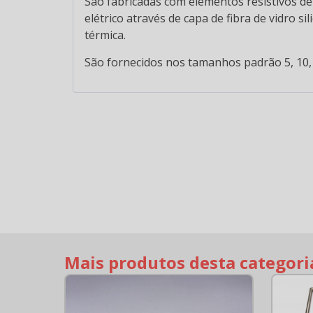
São fabricadas com elementos resistivos d
elétrico através de capa de fibra de vidro s
térmica.
São fornecidos nos tamanhos padrão 5, 10,
EMISSORES
INFRAVERMELHO
IN
EM CERÂMICA
E
1FPC
Mais produtos desta categori