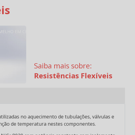
is
RMELHO EM CERÂMICA
Saiba mais sobre:
Resistências Flexíveis
utilizadas no aquecimento de tubulações, válvulas e
ção de temperatura nestes componentes.
S