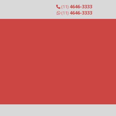
Emissores Infravermelho em Cerâmica
4646-3333
(11)
RR60
4646-3333
(11)
Emissores Infravermelho em Cerâmica
RR80
Resistências infravermelho em quartzo
Emissores Infravermelho em Quartzo
1FTRZ Ondas Médias
Emissores Infravermelho em Quartzo
2FPRZ Ondas Médias
Emissores Infravermelho em Quartzo
2FTRZ Ondas Médias
Emissores Infravermelho em Quartzo
Ondas Médias
Emissores Infravermelho em Quartzp
1FPRZ Ondas Medias