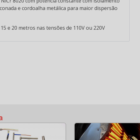
e NiCr 8020 com potência constante com isolamento
iliconada e cordoalha metálica para maior dispersão
 15 e 20 metros nas tensões de 110V ou 220V
EMISSORES
EMISSORES
EMISSORES
FRAVERMELHO
INFRAVERMELHO
INFRAVERMELHO
IN
M CERÂMICA
EM CERÂMICA
EM CERÂMICA
E
1FTC
1GC
2FPC
a