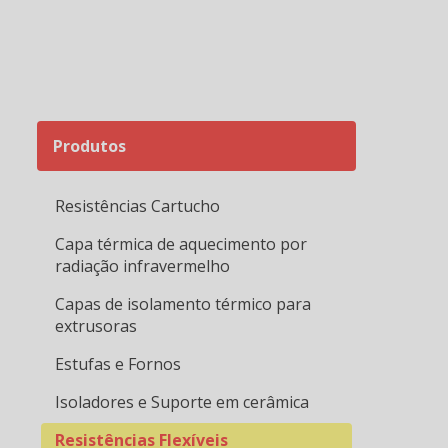
Resistências tubulares
Elementos de Aquecimento Tubular
Resistência tubular aletada
Resistência tubular flangeada
Produtos
Resistência tubular sobre borda
Resistências Cartucho
Capa térmica de aquecimento por
radiação infravermelho
Capas de isolamento térmico para
extrusoras
Estufas e Fornos
Isoladores e Suporte em cerâmica
RES
Resistências Flexíveis