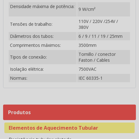
Emissores Infravermelho em Cerâmica RR80
Densidade máxima de potência:
9 W/cm²
Resistências infravermelho em quartzo
110V / 220V /254V /
Tensões de trabalho:
380V
Emissores Infravermelho em Quartzo 1FTRZ Ondas
Médias
Diâmetros dos tubos:
6 / 9 / 11 / 19 / 25mm
Comprimentos máximos:
3500mm
Emissores Infravermelho em Quartzo 2FPRZ Ondas
Tornillo / conector
Médias
Tipos de conexão:
Faston / Cables
Emissores Infravermelho em Quartzo 2FTRZ Ondas
Isolação elétrica:
7500VAC
Médias
Normas:
IEC 60335-1
Emissores Infravermelho em Quartzo Ondas Médias
Emissores Infravermelho em Quartzp 1FPRZ Ondas
Medias
Produtos
Resistências tubulares
Elementos de Aquecimento Tubular