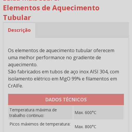
Emissores Infravermelho em Cerâmica 1FR
Elementos de Aquecimento
Emissores Infravermelho em Cerâmica 2FB
Tubular
Emissores Infravermelho em Cerâmica 2FR
Descrição
Emissores Infravermelho em Cerâmica 2FTQ
Emissores Infravermelho em Cerâmica 2GQ
Os elementos de aquecimento tubular oferecem
uma melhor performance no gradiente de
Emissores Infravermelho em Cerâmica 3FR
aquecimento.
Emissores Infravermelho em Cerâmica FRE
São fabricados em tubos de aço inox AISI 304, com
isolamento elétrico em MgO 99% e filamentos em
Resistencias Redondas
CrAlFe.
Emissores Infravermelho em Cerâmica RR100
DADOS TÉCNICOS
Emissores Infravermelho em Cerâmica RR125
Temperatura máxima de
Max. 600°C
Emissores Infravermelho em Cerâmica RR53
trabalho continuo:
Picos máximos de temperatura:
Emissores Infravermelho em Cerâmica RR60
Max. 800°C