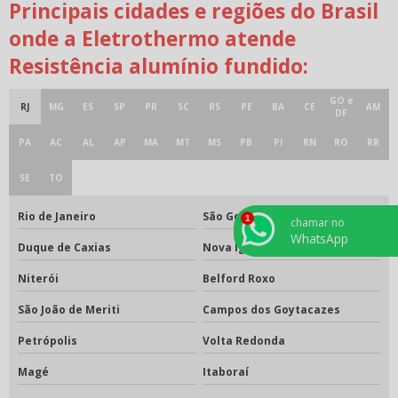
Principais cidades e regiões do Brasil
onde a Eletrothermo atende
Resistência alumínio fundido:
GO e
RJ
MG
ES
SP
PR
SC
RS
PE
BA
CE
AM
DF
PA
AC
AL
AP
MA
MT
MS
PB
PI
RN
RO
RR
SE
TO
Rio de Janeiro
São Gonçalo
chamar no
WhatsApp
Duque de Caxias
Nova Iguaçu
Niterói
Belford Roxo
São João de Meriti
Campos dos Goytacazes
Petrópolis
Volta Redonda
Magé
Itaboraí