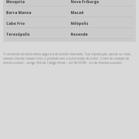
Mesquita
Nova Friburgo
Barra Mansa
Macaé
Cabo Frio
Nilópolis
Teresópolis
Resende
O conteúdo do texto desta página é de direito reservado. Sua reprodução, parcial ou total,
mesmo citando nossos links, é proibida sem a autorização do autor. Crime de violação de
direito autoral – artigo 184 do Código Penal –
Lei 9610/98 - Lei de direitos autorais
.