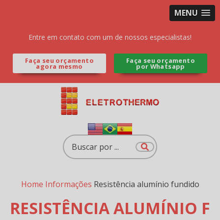
MENU
Entre em contato com um de nossos especialistas!
Faça seu orçamento
Faça seu orçamento
agora mesmo
por Whatsapp
Home
Informações
Resistência alumínio fundido
RESISTÊNCIA ALUMÍNIO F