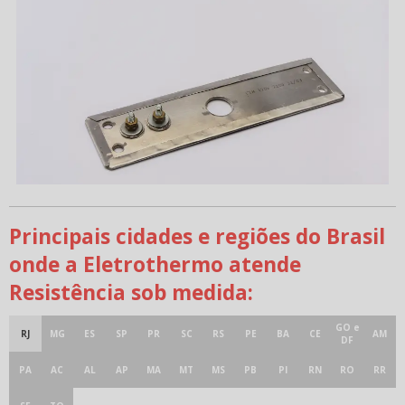
Principais cidades e regiões do Brasil
onde a Eletrothermo atende
Resistência sob medida:
GO e
RJ
MG
ES
SP
PR
SC
RS
PE
BA
CE
AM
DF
PA
AC
AL
AP
MA
MT
MS
PB
PI
RN
RO
RR