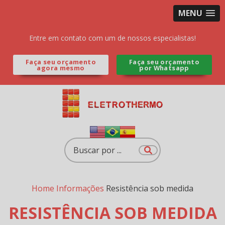
MENU
Entre em contato com um de nossos especialistas!
Faça seu orçamento
Faça seu orçamento
agora mesmo
por Whatsapp
Home
Informações
Resistência sob medida
RESISTÊNCIA SOB MEDIDA