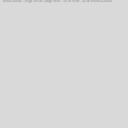
direito autoral – artigo 184 do Código Penal –
Lei 9610/98 - Lei de direitos autorais
.