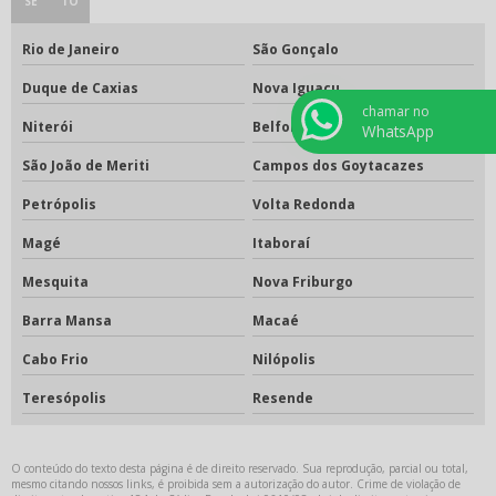
SE
TO
Rio de Janeiro
São Gonçalo
Duque de Caxias
Nova Iguaçu
chamar no
Niterói
Belford Roxo
WhatsApp
São João de Meriti
Campos dos Goytacazes
Petrópolis
Volta Redonda
Magé
Itaboraí
Mesquita
Nova Friburgo
Barra Mansa
Macaé
Cabo Frio
Nilópolis
Teresópolis
Resende
O conteúdo do texto desta página é de direito reservado. Sua reprodução, parcial ou total,
mesmo citando nossos links, é proibida sem a autorização do autor. Crime de violação de