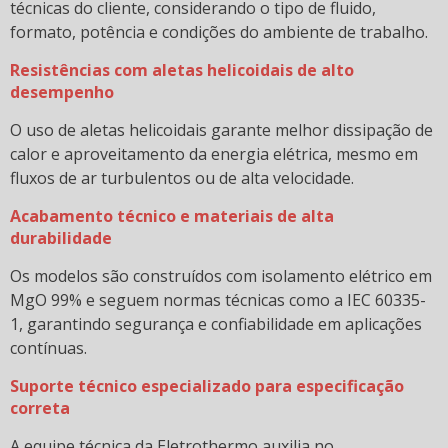
técnicas do cliente, considerando o tipo de fluido,
formato, potência e condições do ambiente de trabalho.
Economia Circular: Entenda o que é e quais são as
suas características
Resistências com aletas helicoidais de alto
desempenho
Eficiência energética em processos térmicos:
estratégias e benefícios
O uso de aletas helicoidais garante melhor dissipação de
Eficiência energética: o que é e qual a sua
calor e aproveitamento da energia elétrica, mesmo em
importância?
fluxos de ar turbulentos ou de alta velocidade.
Eletrothermo - Aquecimento Industrial
Acabamento técnico e materiais de alta
durabilidade
Eletrothermo na ARGENPLAS 2022
Os modelos são construídos com isolamento elétrico em
Eletrothermo na Colômbia Plast 2022
MgO 99% e seguem normas técnicas como a IEC 60335-
1, garantindo segurança e confiabilidade em aplicações
Eletrothermo na FEIMEC 2022
contínuas.
Eletrothermo na Interplast 2022!
Suporte técnico especializado para especificação
Energia elétrica: você sabe como as resistências
correta
elétricas podem ajudar a economizar na conta de luz
A equipe técnica da Eletrothermo auxilia no
da sua indústria?