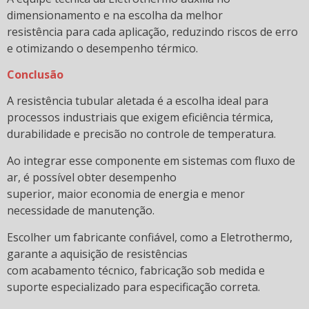
dimensionamento e na escolha da melhor
Entenda o funcionamento e uso da resistência
resistência para cada aplicação, reduzindo riscos de erro
infravermelho de quartzo
e otimizando o desempenho térmico.
Entenda o que é a Indústria do Hidrogênio Verde
Conclusão
Entendendo a importância da escolha certa
A resistência tubular aletada é a escolha ideal para
processos industriais que exigem eficiência térmica,
Fabricante de resistências elétricas
durabilidade e precisão no controle de temperatura.
Fontes de energia renováveis - tudo o que você
Ao integrar esse componente em sistemas com fluxo de
precisa saber!
ar, é possível obter desempenho
Inovações em aquecimento industrial: tendências
superior, maior economia de energia e menor
para o futuro
necessidade de manutenção.
Lâmpada infravermelho para aquecimento industrial
Escolher um fabricante confiável, como a Eletrothermo,
e suas aplicações
garante a aquisição de resistências
Manutenção x troca: Como saber se a resistência
com acabamento técnico, fabricação sob medida e
elétrica precisa de troca ou ajuste?
suporte especializado para especificação correta.