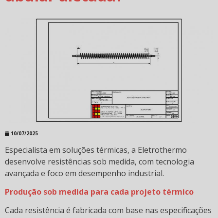
térmicos industriais?
Como se programar para a manutenção preventiva
de resistências elétricas?
Como se programar para a manutenção preventiva?
Comparação entre o quartzo e outros elementos de
aquecimento para estufas
Conheça as especificações da resistência em quartzo
Conheça mais sobre a linha de emissores
infravermelhos da Eletrothermo
10/07/2025
Conheça mais sobre a nova capa térmica com
Especialista em soluções térmicas, a Eletrothermo
aquecimento infravermelho Eletrothermo
desenvolve resistências sob medida, com tecnologia
avançada e foco em desempenho industrial.
Descarbonização da indústria: veja qual a
importância
Produção sob medida para cada projeto térmico
Dicas para economizar energia elétrica no uso de
Cada resistência é fabricada com base nas especificações
máquinas industriais