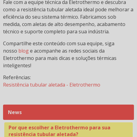
Matriz energética: o que é e quais são as principais
Fale com a equipe técnica da Eletrothermo e descubra
do Brasil?
como a resistência tubular aletada ideal pode melhorar a
eficiência do seu sistema térmico. Fabricamos sob
Maximizando a eficiência: guia de resistência com
medida, com aletas de alto desempenho, acabamento
isolamento térmico embutido
técnico e suporte completo para sua indústria.
Newsletter JULHO | Eletrothermo
Compartilhe este conteúdo com sua equipe, siga
Newsletter JUNHO | Eletrothermo
nosso
blog
e acompanhe as redes sociais da
Eletrothermo para mais dicas e soluções térmicas
Participação da Eletrothermo na feira Plástico Brasil
inteligentes!
PET Lamp: uma solução para potencializar o
Referências:
aquecimento em terrários e aviários.
Resistência tubular aletada - Eletrothermo
Plástico biodegradável: o que é e quais são as
vantagens?
Por que contar com a Eletrothermo na escolha da
News
resistência ideal?
Por que escolher a Eletrothermo para sua
resistência tubular aletada?