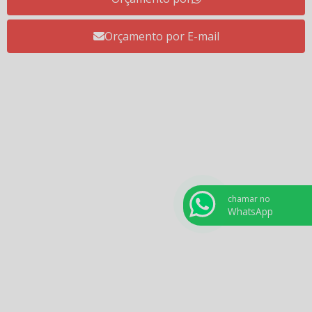
descubra as diferenças
Resistência tubular aletada: como otimizar a
Orçamento por E-mail
transferência de calor em seus processos?
Resistências Coleira em cerâmica
Resistências industriais: principais tipos e como
funcionam
Resistências planas: aplicações e vantagens para
aquecimento em superfícies
Resistências tubulares: soluções de aquecimento
para diferentes aplicações industriais
chamar no
WhatsApp
Saiba o que é Novo Marco da Energia Elétrica e o
que isso prevê para os empresários do setor
Secagem por infravermelho: o que é e as principais
aplicações!
Tecnologias emergentes na indústria de