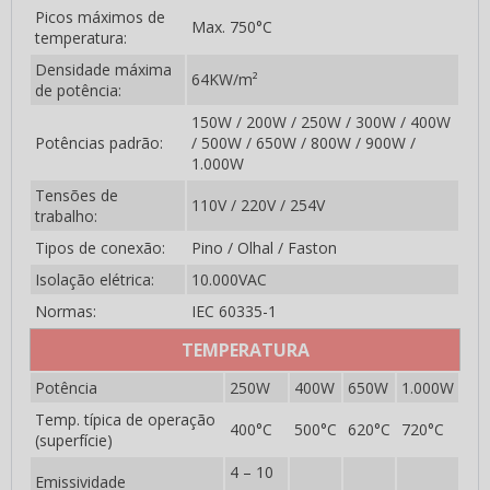
Lâmpadas infravermelho
Picos máximos de
Max. 750°C
temperatura:
Emissores Infravermelho em Quartzo Ondas Curtas
Densidade máxima
64KW/m²
Resistências coleira
de potência:
150W / 200W / 250W / 300W / 400W
Resistências Coleira em cerâmica
Potências padrão:
/ 500W / 650W / 800W / 900W /
1.000W
Resistências Coleira em mica
Tensões de
110V / 220V / 254V
Resistências infravermelho em cerâmica
trabalho:
Tipos de conexão:
Pino / Olhal / Faston
Resistências com Isolamento Térmico Embutido
Isolação elétrica:
10.000VAC
Emissores Infravermelho em Cerâmica 1FTRI
Normas:
IEC 60335-1
Emissores Infravermelho em Cerâmica 1GRI
TEMPERATURA
Emissores Infravermelho em Cerâmica 2FTRI
Potência
250W
400W
650W
1.000W
Emissores Infravermelho em Cerâmica 2GRI
Temp. típica de operação
400°C
500°C
620°C
720°C
(superfície)
Resistências Côncavas
4 – 10
Emissividade