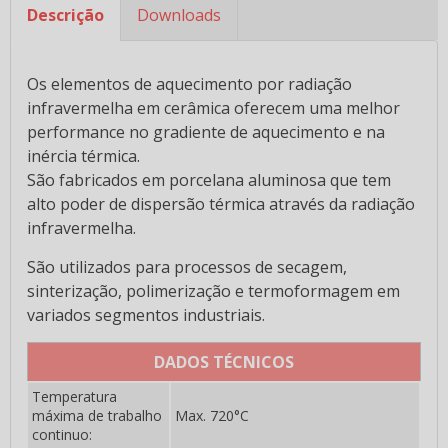
Descrição
Downloads
Os elementos de aquecimento por radiação
infravermelha em cerâmica oferecem uma melhor
performance no gradiente de aquecimento e na
inércia térmica.
São fabricados em porcelana aluminosa que tem
alto poder de dispersão térmica através da radiação
Acessórios para ligações conexões e suporte
infravermelha.
Isoladores e Suportes em cerâmica
São utilizados para processos de secagem,
sinterização, polimerização e termoformagem em
Chips cerâmicos e porcelana
variados segmentos industriais.
Chips Cerâmicos e Porcelana para Tamoboreamento
DADOS TÉCNICOS
Colas e adesivos cerâmicos
Temperatura
Colas e Adesivos Cerâmicos Especiais
máxima de trabalho
Max. 720°C
continuo: