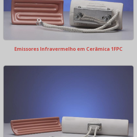
Emissores Infravermelho em Quartzo Ondas Médias
Emissores Infravermelho em Quartzp 1FPRZ Ondas
Medias
Resistências tubulares
Elementos de Aquecimento Tubular
Emissores Infravermelho em Cerâmica 1FPC
Resistência tubular aletada
Resistência tubular flangeada
Resistência tubular sobre borda
Resistências Cartucho
Capa térmica de aquecimento por radiação
infravermelho
Capas de isolamento térmico para extrusoras
Estufas e Fornos