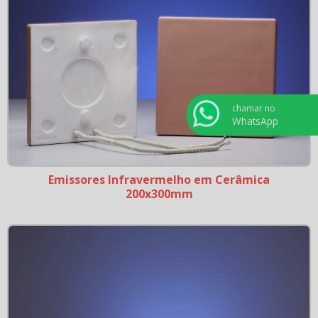
chamar no
WhatsApp
Emissores Infravermelho em Cerâmica
200x300mm