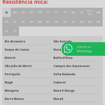
Resistência mica:
GO e
RJ
MG
ES
SP
PR
SC
RS
PE
BA
CE
AM
DF
PA
AC
AL
AP
MA
MT
MS
PB
PI
RN
RO
RR
SE
TO
Rio de Janeiro
São Gonçalo
chamar no
Duque de Caxias
Nova Iguaçu
WhatsApp
Niterói
Belford Roxo
São João de Meriti
Campos dos Goytacazes
Petrópolis
Volta Redonda
Magé
Itaboraí
Mesquita
Nova Friburgo
Barra Mansa
Macaé