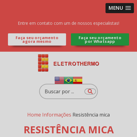
MENU
Entre em contato com um de nossos especialistas!
Faça seu orçamento
Faça seu orçamento
agora mesmo
por Whatsapp
Home
Informações
Resistência mica
RESISTÊNCIA MICA